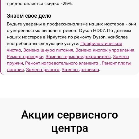
предоставляется скидка -25%.
Знаем свое дело
Будьте уверены в профессионализме наших мастеров - они
с уверенностью выполнят ремонт Dyson HD07. По данным
наших мастеров в Иркутске по ремонту Dyson, наиболее
востребованы следующие услуги:
Профилактическая
чистка
,
Замена шнура питания
,
Замена кнопок управления
,
Ремонт проводки
,
Замена термопредохранителя
,
Замена
пружин
,
Ремонт нагревательного элемента
,
Ремонт платы
питания
,
Замена рычага
,
Замена датчиков
.
Акции сервисного
центра