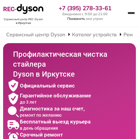
+7 (395) 278-33-61
REC-
Ежедневно с 9:00 до 21:00
Позвонить
мне утром
Сервисный центр REC-Dyson
в Иркутске
Сервисный центр Dyson
Каталог устройств
Ремон
Профилактическая чистка
стайлера
Dyson в Иркутске
Официальный сервис
Гарантийное обслуживание
до 3 лет
Диагностика за наш счет,
ремонт по желанию
Бесплатный выезд курьера
в день обращения
Срочный ремонт