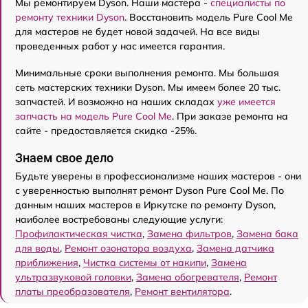
Мы ремонтируем Dyson. Наши мастера -
специалисты по
ремонту техники Dyson
. Восстановить модель Pure Cool Me
для мастеров не будет новой задачей. На все виды
проведенных работ у нас имеется гарантия.
Минимальные сроки выполнения ремонта. Мы большая
сеть мастерских техники Dyson. Мы имеем более 20 тыс.
запчастей. И возможно на наших складах
уже имеется
запчасть на модель Pure Cool Me
. При заказе ремонта на
сайте - предоставляется скидка -25%.
Знаем свое дело
Будьте уверены в профессионализме наших мастеров - они
с уверенностью выполнят ремонт Dyson Pure Cool Me. По
данным наших мастеров в Иркутске по ремонту Dyson,
наиболее востребованы следующие услуги:
Профилактическая чистка
,
Замена фильтров
,
Замена бака
для воды
,
Ремонт озонатора воздуха
,
Замена датчика
приближения
,
Чистка системы от накипи
,
Замена
ультразвуковой головки
,
Замена обогревателя
,
Ремонт
платы преобразователя
,
Ремонт вентилятора
.