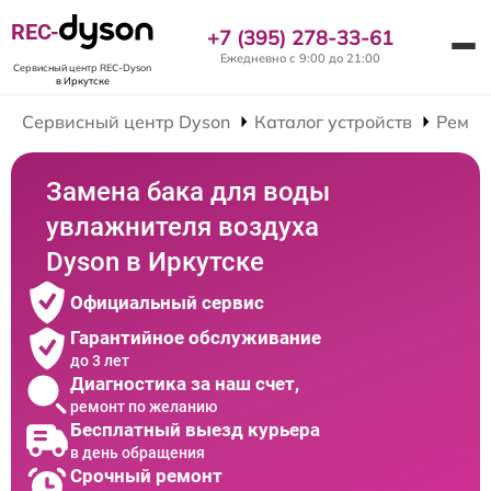
REC-
+7 (395) 278-33-61
Ежедневно с 9:00 до 21:00
Сервисный центр REC-Dyson
в Иркутске
Сервисный центр Dyson
Каталог устройств
Ремон
Замена бака для воды
увлажнителя воздуха
Dyson в Иркутске
Официальный сервис
Гарантийное обслуживание
до 3 лет
Диагностика за наш счет,
ремонт по желанию
Бесплатный выезд курьера
в день обращения
Срочный ремонт