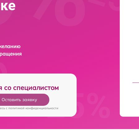
ске
 желанию
бращения
я со специалистом
Оставить заявку
есь c
политикой конфиденциальности