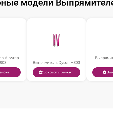
рные модели Выпрямителе
on Airwrap
Выпрямит
HS03
Выпрямитель Dyson HS03
емонт
Заказать ремонт
Зак